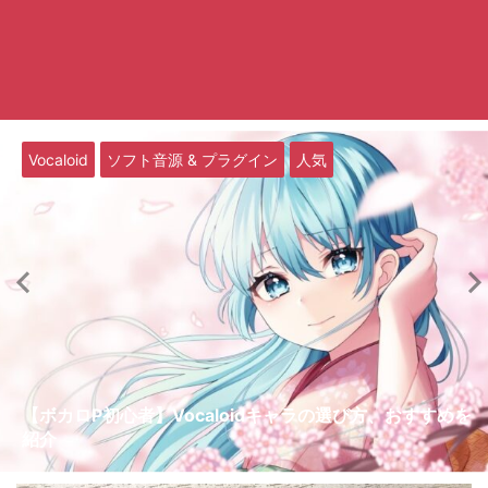
Vocaloid
ソフト音源 & プラグイン
人気
【ボカロP初心者】Vocaloidキャラの選び方、おすすめを
紹介