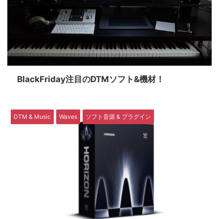
BlackFriday注目のDTMソフト&機材！
DTM & Music
Waves
ソフト音源 & プラグイン