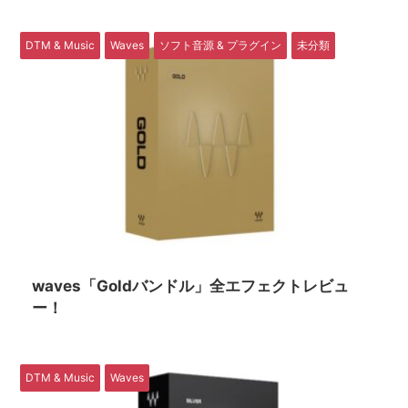
DTM & Music
Waves
ソフト音源 & プラグイン
未分類
waves「Goldバンドル」全エフェクトレビュ
ー！
DTM & Music
Waves