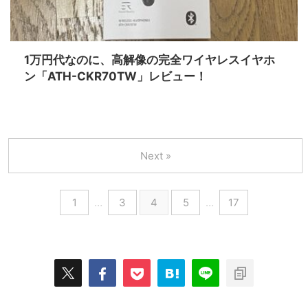
1万円代なのに、高解像の完全ワイヤレスイヤホ
ン「ATH-CKR70TW」レビュー！
Next »
1
…
3
4
5
…
17