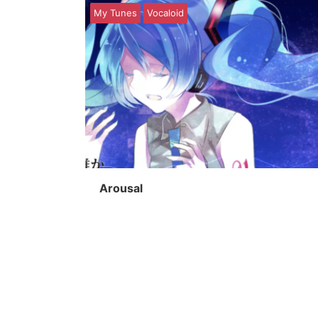
My Tunes
Vocaloid
Arousal