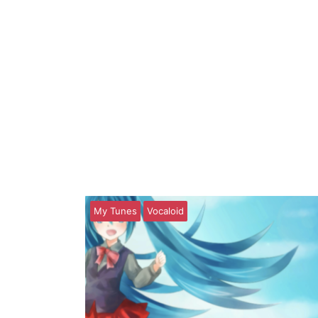
My Tunes
Vocaloid