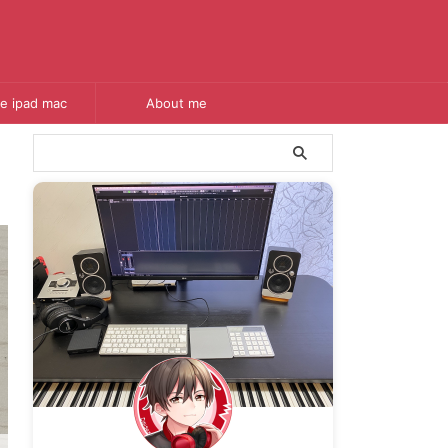
e ipad mac
About me