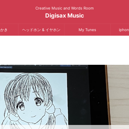
Creative Music and Words Room
Digisax Music
絵かき
ヘッドホン & イヤホン
My Tunes
iphon