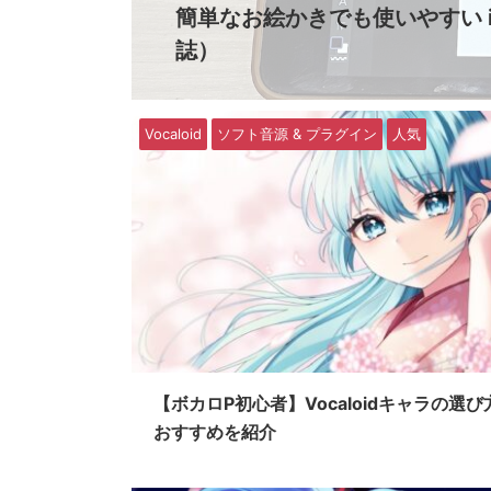
簡単なお絵かきでも使いやすい iPa
誌）
Vocaloid
ソフト音源 & プラグイン
人気
【ボカロP初心者】Vocaloidキャラの選び
おすすめを紹介