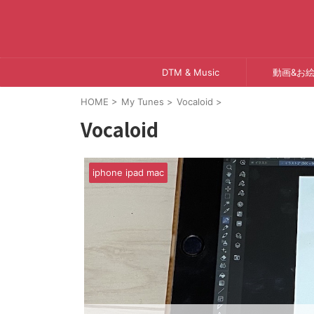
DTM & Music
動画&お
HOME
>
My Tunes
>
Vocaloid
>
Vocaloid
iphone ipad mac