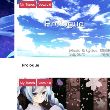
My Tunes
Vocaloid
Prologue
My Tunes
Vocaloid