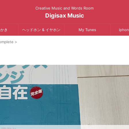
Creative Music and Words Room
Digisax Music
絵かき
ヘッドホン & イヤホン
My Tunes
iphon
omplete
>