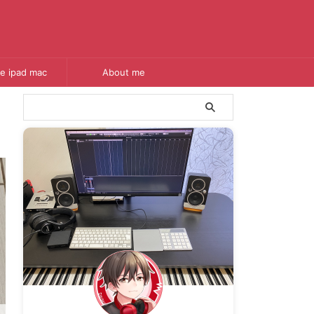
e ipad mac
About me