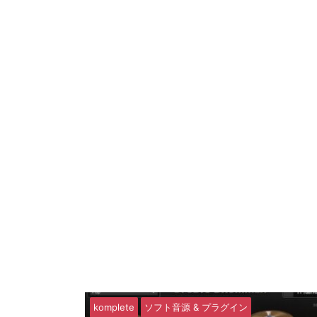
komplete
ソフト音源 & プラグイン