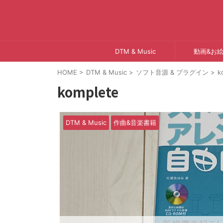
DTM & Music
動画&お
HOME
>
DTM & Music
>
ソフト音源 & プラグイン
>
k
komplete
DTM & Music
作曲&音楽書籍