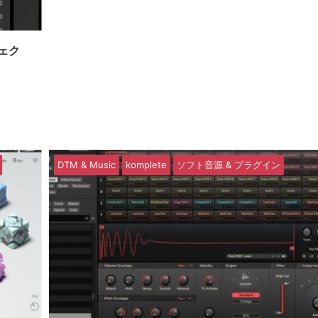
フェク
DTM & Music
komplete
ソフト音源 & プラグイン