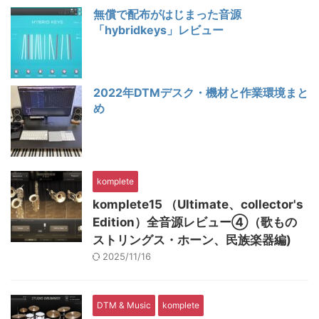
無償で配布がはじまった音源
「hybridkeys」レビュー
2022年DTMデスク・機材と作業環境まと
め
komplete
komplete15 （Ultimate、collector's
Edition）全音源レビュー④（歌もの
ストリングス・ホーン、民族楽器編)
2025/11/16
DTM & Music
komplete