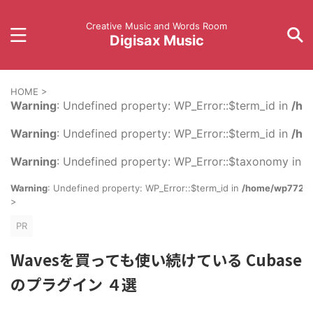
Creative Music and Words Room
Digisax Music
HOME
>
Warning
: Undefined property: WP_Error::$term_id in
/ho
Warning
: Undefined property: WP_Error::$term_id in
/ho
Warning
: Undefined property: WP_Error::$taxonomy in
/
Warning
: Undefined property: WP_Error::$term_id in
/home/wp772611
>
PR
Wavesを買っても使い続けている Cubase
のプラグイン ４選