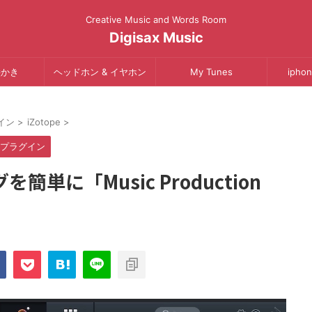
Creative Music and Words Room
Digisax Music
絵かき
ヘッドホン & イヤホン
My Tunes
iphon
イン
>
iZotope
>
 プラグイン
単に「Music Production