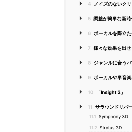
4
ノイズのないクリアな
5
調整が簡単な新時代
6
ボーカルを際立たせる「
7
様々な効果を出せるボ
8
ジャンルに合うバランス
9
ボーカルや単音楽器の
10
「Insight 2」
11
サラウンドリバ
11.1
Symphony 3D
11.2
Stratus 3D