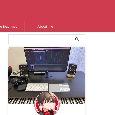
e ipad mac
About me