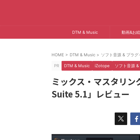
DTM & Music
動画&お
HOME
>
DTM & Music
>
ソフト音源 & プラグ
PR
DTM & Music
iZotope
ソフト音源 &
ミックス・マスタリングを簡
Suite 5.1」レビュー