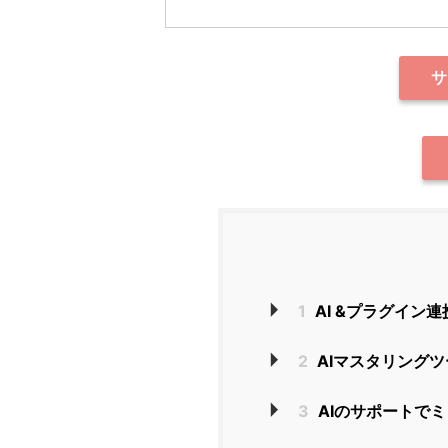
サ
1
AI &プラグイン連携に
2
AIマスタリングツー
3
AIのサポートでミッ