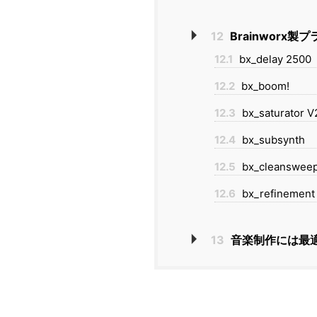
12
Brainworx製
12.1
bx_delay 2500
12.2
bx_boom!
12.3
bx_saturator V
12.4
bx_subsynth
12.5
bx_cleansweep
12.6
bx_refinement
13
音楽制作には最