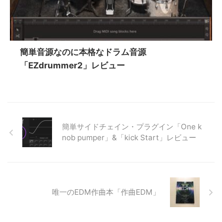
簡単音源なのに本格なドラム音源
「EZdrummer2」レビュー
簡単サイドチェイン・プラグイン「One k
nob pumper」&「kick Start」レビュー
唯一のEDM作曲本「作曲EDM」