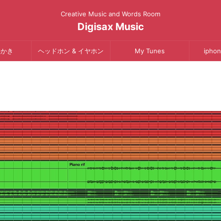
Creative Music and Words Room
Digisax Music
絵かき
ヘッドホン & イヤホン
My Tunes
iphon