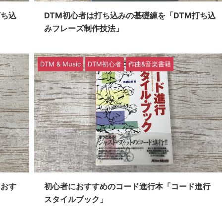
打ち込
DTM初心者は打ち込みの基礎練を「DTM打ち込
みフレーズ制作技法」
DTM & Music
DTM初心者
作曲&音楽書籍
におす
初心者におすすめのコード進行本「コード進行
スタイルブック」