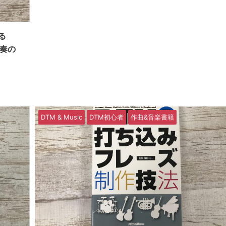
る
演奏の
DTM & Music
DTM初心者
作曲&音楽書籍