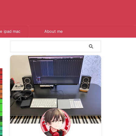
e ipad mac
About me