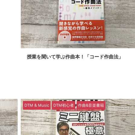
授業を聞いて学ぶ作曲本！「コード作曲法」
DTM & Music
DTM初心者
作曲&音楽書籍