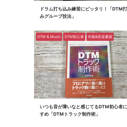
ドラム打ち込み練習にピッタリ！「DTM
みグルーブ技法」
DTM & Music
DTM初心者
作曲&音楽書籍
いつも音が薄いなと感じてるDTM初心者
すめ「DTMトラック制作術」