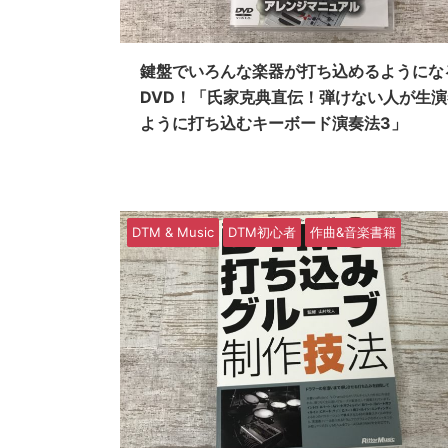
鍵盤でいろんな楽器が打ち込めるようにな
DVD！「氏家克典直伝！弾けない人が生
ように打ち込むキーボード演奏法3」
DTM & Music
DTM初心者
作曲&音楽書籍