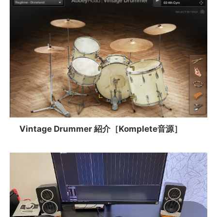
Vintage Drummer 紹介［Komplete音源］